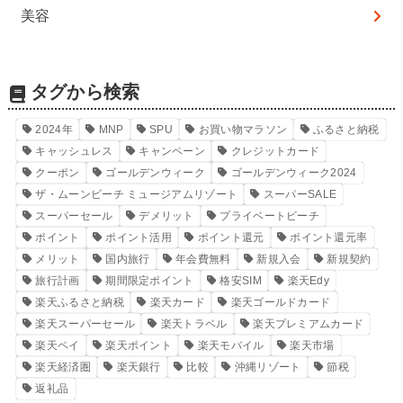
美容
タグから検索
2024年
MNP
SPU
お買い物マラソン
ふるさと納税
キャッシュレス
キャンペーン
クレジットカード
クーポン
ゴールデンウィーク
ゴールデンウィーク2024
ザ・ムーンビーチ ミュージアムリゾート
スーパーSALE
スーパーセール
デメリット
プライベートビーチ
ポイント
ポイント活用
ポイント還元
ポイント還元率
メリット
国内旅行
年会費無料
新規入会
新規契約
旅行計画
期間限定ポイント
格安SIM
楽天Edy
楽天ふるさと納税
楽天カード
楽天ゴールドカード
楽天スーパーセール
楽天トラベル
楽天プレミアムカード
楽天ペイ
楽天ポイント
楽天モバイル
楽天市場
楽天経済圏
楽天銀行
比較
沖縄リゾート
節税
返礼品