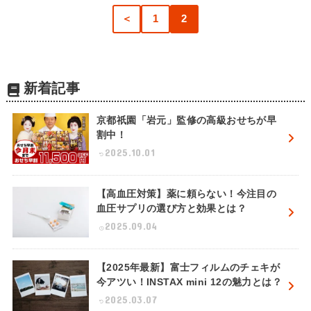
＜
1
2
新着記事
京都祇園「岩元」監修の高級おせちが早
割中！
2025.10.01
【高血圧対策】薬に頼らない！今注目の
血圧サプリの選び方と効果とは？
2025.09.04
【2025年最新】富士フィルムのチェキが
今アツい！INSTAX mini 12の魅力とは？
2025.03.07