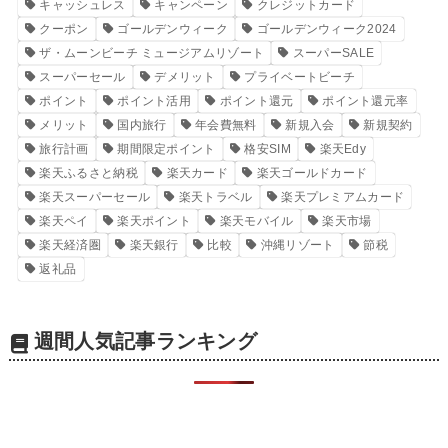
キャッシュレス
キャンペーン
クレジットカード
クーポン
ゴールデンウィーク
ゴールデンウィーク2024
ザ・ムーンビーチ ミュージアムリゾート
スーパーSALE
スーパーセール
デメリット
プライベートビーチ
ポイント
ポイント活用
ポイント還元
ポイント還元率
メリット
国内旅行
年会費無料
新規入会
新規契約
旅行計画
期間限定ポイント
格安SIM
楽天Edy
楽天ふるさと納税
楽天カード
楽天ゴールドカード
楽天スーパーセール
楽天トラベル
楽天プレミアムカード
楽天ペイ
楽天ポイント
楽天モバイル
楽天市場
楽天経済圏
楽天銀行
比較
沖縄リゾート
節税
返礼品
週間人気記事ランキング