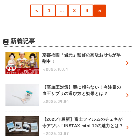
＜
1
…
3
4
5
新着記事
京都祇園「岩元」監修の高級おせちが早
割中！
2025.10.01
【高血圧対策】薬に頼らない！今注目の
血圧サプリの選び方と効果とは？
2025.09.04
【2025年最新】富士フィルムのチェキが
今アツい！INSTAX mini 12の魅力とは？
2025.03.07