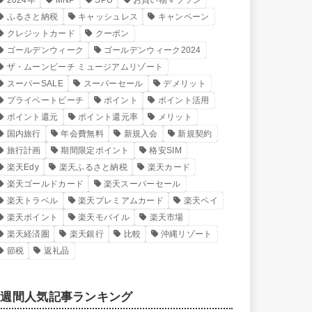
2024年
MNP
SPU
お買い物マラソン
ふるさと納税
キャッシュレス
キャンペーン
クレジットカード
クーポン
ゴールデンウィーク
ゴールデンウィーク2024
ザ・ムーンビーチ ミュージアムリゾート
スーパーSALE
スーパーセール
デメリット
プライベートビーチ
ポイント
ポイント活用
ポイント還元
ポイント還元率
メリット
国内旅行
年会費無料
新規入会
新規契約
旅行計画
期間限定ポイント
格安SIM
楽天Edy
楽天ふるさと納税
楽天カード
楽天ゴールドカード
楽天スーパーセール
楽天トラベル
楽天プレミアムカード
楽天ペイ
楽天ポイント
楽天モバイル
楽天市場
楽天経済圏
楽天銀行
比較
沖縄リゾート
節税
返礼品
週間人気記事ランキング