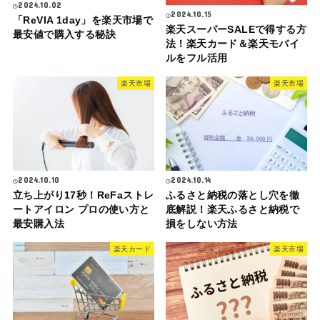
2024.10.02
2024.10.15
「ReVIA 1day」を楽天市場で
楽天スーパーSALEで得する方
最安値で購入する秘訣
法！楽天カード＆楽天モバイ
ルをフル活用
楽天市場
楽天市場
2024.10.10
2024.10.14
立ち上がり17秒！ReFaストレ
ふるさと納税の落とし穴を徹
ートアイロン プロの使い方と
底解説！楽天ふるさと納税で
最安購入法
損をしない方法
楽天カード
楽天市場