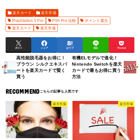
楽天カード
楽天市場
PlayStation 5 Pro
PS5 Pro 比較
ポイント還元
楽天カード
楽天市場
ポスト
シェア
はてブ
送る
Pocket
高性能脱毛器をお得に！
有機ELモデルで進化！
ブラウン シルクエキスパ
Nintendo Switchを楽天
ートを楽天カードで賢く
カードで最もお得に買う
買う
方法
RECOMMEND
楽天市場
楽天市場