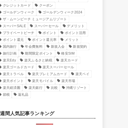
クレジットカード
クーポン
ゴールデンウィーク
ゴールデンウィーク2024
ザ・ムーンビーチ ミュージアムリゾート
スーパーSALE
スーパーセール
デメリット
プライベートビーチ
ポイント
ポイント活用
ポイント還元
ポイント還元率
メリット
国内旅行
年会費無料
新規入会
新規契約
旅行計画
期間限定ポイント
格安SIM
楽天Edy
楽天ふるさと納税
楽天カード
楽天ゴールドカード
楽天スーパーセール
楽天トラベル
楽天プレミアムカード
楽天ペイ
楽天ポイント
楽天モバイル
楽天市場
楽天経済圏
楽天銀行
比較
沖縄リゾート
節税
返礼品
週間人気記事ランキング