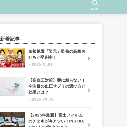
SEARCH
新着記事
京都祇園「岩元」監修の高級お
せちが早割中！
2025.10.01
【高血圧対策】薬に頼らない！
今注目の血圧サプリの選び方と
効果とは？
2025.09.04
【2025年最新】富士フィルム
のチェキが今アツい！INSTAX