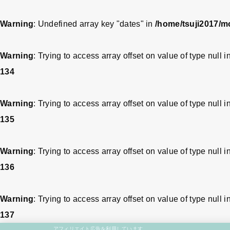
Warning
: Undefined array key "dates" in
/home/tsuji2017/m
Warning
: Trying to access array offset on value of type null i
134
Warning
: Trying to access array offset on value of type null i
135
Warning
: Trying to access array offset on value of type null i
136
Warning
: Trying to access array offset on value of type null i
137
アフィリエイト広告を利用しています