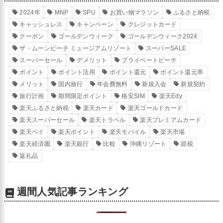
2024年
MNP
SPU
お買い物マラソン
ふるさと納税
キャッシュレス
キャンペーン
クレジットカード
クーポン
ゴールデンウィーク
ゴールデンウィーク2024
ザ・ムーンビーチ ミュージアムリゾート
スーパーSALE
スーパーセール
デメリット
プライベートビーチ
ポイント
ポイント活用
ポイント還元
ポイント還元率
メリット
国内旅行
年会費無料
新規入会
新規契約
旅行計画
期間限定ポイント
格安SIM
楽天Edy
楽天ふるさと納税
楽天カード
楽天ゴールドカード
楽天スーパーセール
楽天トラベル
楽天プレミアムカード
楽天ペイ
楽天ポイント
楽天モバイル
楽天市場
楽天経済圏
楽天銀行
比較
沖縄リゾート
節税
返礼品
週間人気記事ランキング