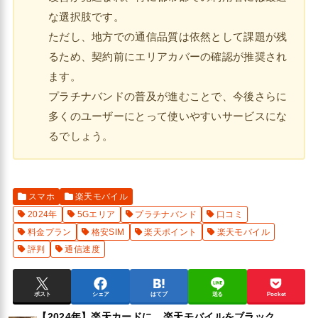
な選択肢です。
ただし、地方での通信品質は依然として課題が残
るため、契約前にエリアカバーの確認が推奨され
ます。
プラチナバンドの普及が進むことで、今後さらに
多くのユーザーにとって使いやすいサービスにな
るでしょう。
スマホ
楽天モバイル
2024年
5Gエリア
プラチナバンド
口コミ
料金プラン
格安SIM
楽天ポイント
楽天モバイル
評判
通信速度
ポスト
シェア
はてブ
送る
Pocket
【2024年】楽天カードに
楽天モバイルをブラック