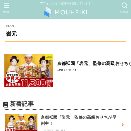
アフィリエイト広告を利用しています
MENU
SEARCH
岩元
早割
京都祇園「岩元」監修の高級おせち
2025.10.01
新着記事
京都祇園「岩元」監修の高級おせちが早
割中！
2025.10.01