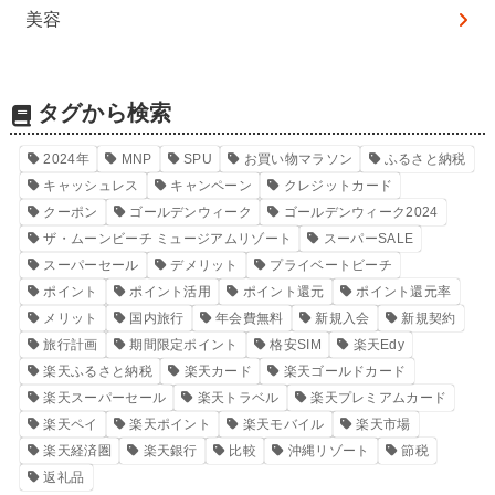
美容
タグから検索
2024年
MNP
SPU
お買い物マラソン
ふるさと納税
キャッシュレス
キャンペーン
クレジットカード
クーポン
ゴールデンウィーク
ゴールデンウィーク2024
ザ・ムーンビーチ ミュージアムリゾート
スーパーSALE
スーパーセール
デメリット
プライベートビーチ
ポイント
ポイント活用
ポイント還元
ポイント還元率
メリット
国内旅行
年会費無料
新規入会
新規契約
旅行計画
期間限定ポイント
格安SIM
楽天Edy
楽天ふるさと納税
楽天カード
楽天ゴールドカード
楽天スーパーセール
楽天トラベル
楽天プレミアムカード
楽天ペイ
楽天ポイント
楽天モバイル
楽天市場
楽天経済圏
楽天銀行
比較
沖縄リゾート
節税
返礼品